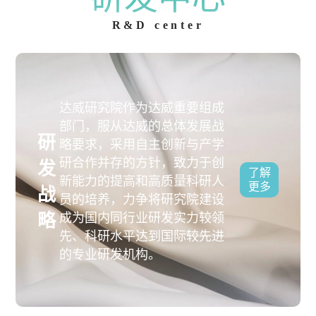
R&D center
达威研究院作为达威重要组成
部门，服从达威的总体发展战
研
略要求，采用自主创新与产学
研合作并存的方针，致力于创
发
了解
新能力的提高和高质量科研人
更多
战
员的培养，力争将研究院建设
略
成为国内同行业研发实力较领
先、科研水平达到国际较先进
的专业研发机构。