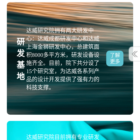
达威研究院拥有两大研发中
心：达威成都研发中心和达威
研
上海金狮研发中心，总建筑面
发
积8000多平方米，研发设备设
了解
更多
施齐全。目前，院下共分设了
基
15个研究室，为达威各系列产
地
品的设计开发提供了强有力的
科技支撑。
达威研究院目前拥有专业研发