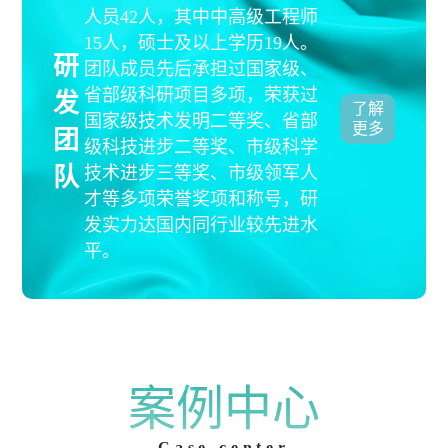
人员42人，其中中高级工程师
15人，硕士及以上学历19人。
研
团队成员先后承担过国家级、
省部级科研项目多项，荣获过
发
了解
国家级技术发明二等奖、省部
更多
团
级科技进步二等奖、市级科学
队
技术进步三等奖、市级领军人
才等多项荣誉奖项和称号，研
发实力达国内同行业较先进水
平。
案例中心
Case center