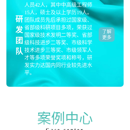
人员42人，其中中高级工程师
15人，硕士及以上学历19人。
研
团队成员先后承担过国家级、
省部级科研项目多项，荣获过
发
了解
国家级技术发明二等奖、省部
更多
团
级科技进步二等奖、市级科学
队
技术进步三等奖、市级领军人
才等多项荣誉奖项和称号，研
发实力达国内同行业较先进水
平。
案例中心
Case center