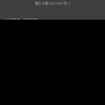
蜀ICP备18023605号-1
公司荣誉
法律声明