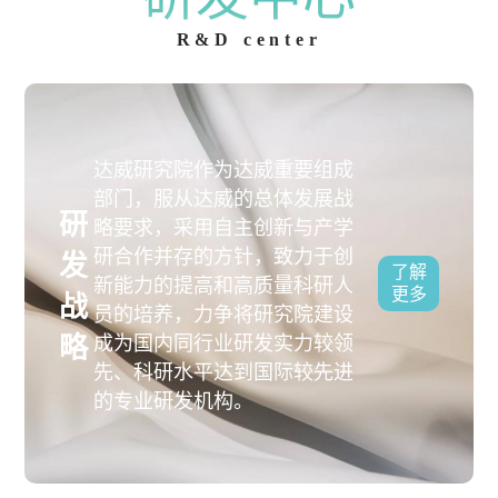
R&D center
达威研究院作为达威重要组成
部门，服从达威的总体发展战
研
略要求，采用自主创新与产学
研合作并存的方针，致力于创
发
了解
新能力的提高和高质量科研人
更多
战
员的培养，力争将研究院建设
略
成为国内同行业研发实力较领
先、科研水平达到国际较先进
的专业研发机构。