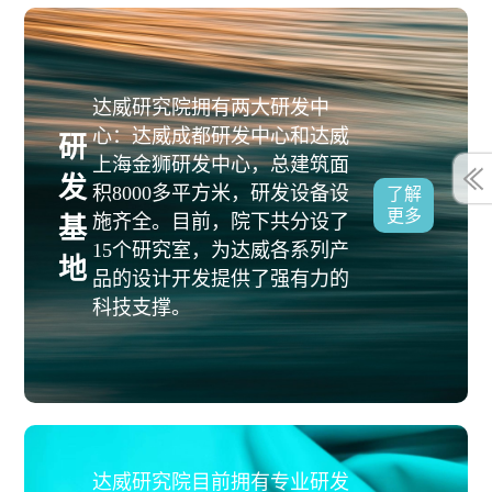
达威研究院拥有两大研发中
心：达威成都研发中心和达威
研
上海金狮研发中心，总建筑面
发
积8000多平方米，研发设备设
了解
更多
施齐全。目前，院下共分设了
基
15个研究室，为达威各系列产
地
品的设计开发提供了强有力的
科技支撑。
达威研究院目前拥有专业研发